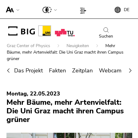
Um die
Beginn
Ende
DE
Seite
Beginn
Ende
des
dieses
besser für
des
dieses
Seitenbereichs:
Seitenbereichs.
Screen-
Seitenbereichs:
Seitenbereichs.
Suche:
Zur
Reader
Seiteneinstellungen:
Zur
Suchen
Übersicht
darstellen
Übersicht
Beginn
der
Graz Center of Physics
Neuigkeiten
Mehr
zu
der
des
Bäume, mehr Artenvielfalt: Die Uni Graz macht ihren Campus
Seitenbereiche
können,
Seitenbereiche
Seitenbereichs:
grüner
betätigen
Sie
Das Projekt
Fakten
Zeitplan
Webcam
FA
Sie
befinden
diesen
Ende
sich
Link.
Suche nach Details rund um die Uni
dieses
hier:
Montag, 22.05.2023
Um die
Graz
Seitenbereichs.
Mehr Bäume, mehr Artenvielfalt:
verbesserte
Zur
Die Uni Graz macht ihren Campus
Darstellung
Übersicht
für Screen-
der
grüner
Reader zu
Seitenbereiche
deaktivieren,