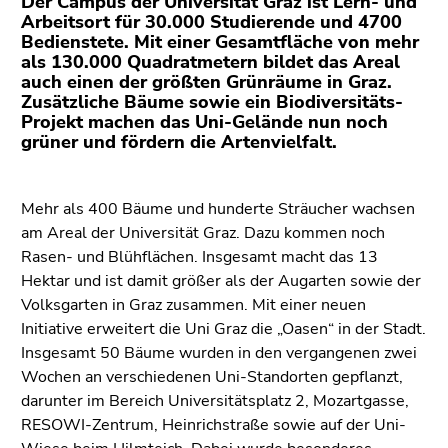
Der Campus der Universität Graz ist Lern- und
Seiteneinstellungen
Arbeitsort für 30.000 Studierende und 4700
(Benutzer/Sprache)
Bedienstete. Mit einer Gesamtfläche von mehr
(Zugriffstaste
als 130.000 Quadratmetern bildet das Areal
8)
auch einen der größten Grünräume in Graz.
Zusätzliche Bäume sowie ein Biodiversitäts-
Zur
Projekt machen das Uni-Gelände nun noch
Suche
grüner und fördern die Artenvielfalt.
(Zugriffstaste
9)
Mehr als 400 Bäume und hunderte Sträucher wachsen
Ende
am Areal der Universität Graz. Dazu kommen noch
dieses
Rasen- und Blühflächen. Insgesamt macht das 13
Seitenbereichs.
Hektar und ist damit größer als der Augarten sowie der
Zur
Volksgarten in Graz zusammen. Mit einer neuen
Übersicht
Initiative erweitert die Uni Graz die „Oasen“ in der Stadt.
der
Insgesamt 50 Bäume wurden in den vergangenen zwei
Seitenbereiche
Wochen an verschiedenen Uni-Standorten gepflanzt,
darunter im Bereich Universitätsplatz 2, Mozartgasse,
RESOWI-Zentrum, Heinrichstraße sowie auf der Uni-