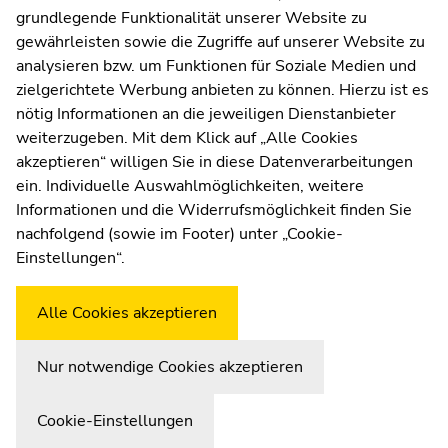
Seitenbereiche
Seitenbereiche
grundlegende Funktionalität unserer Website zu
gewährleisten sowie die Zugriffe auf unserer Website zu
analysieren bzw. um Funktionen für Soziale Medien und
Anfahrt und Kontakt
zielgerichtete Werbung anbieten zu können. Hierzu ist es
Kommunikation und Öffentlichkeitsarbeit
nötig Informationen an die jeweiligen Dienstanbieter
weiterzugeben. Mit dem Klick auf „Alle Cookies
Moodle
akzeptieren“ willigen Sie in diese Datenverarbeitungen
UNIGRAZonline
ein. Individuelle Auswahlmöglichkeiten, weitere
Impressum
Informationen und die Widerrufsmöglichkeit finden Sie
Datenschutzerklärung
nachfolgend (sowie im Footer) unter „Cookie-
Cookie-Einstellungen
Einstellungen“.
Barrierefreiheitserklärung
Alle Cookies akzeptieren
Wetterstation
Uni Graz
Nur notwendige Cookies akzeptieren
Cookie-Einstellungen