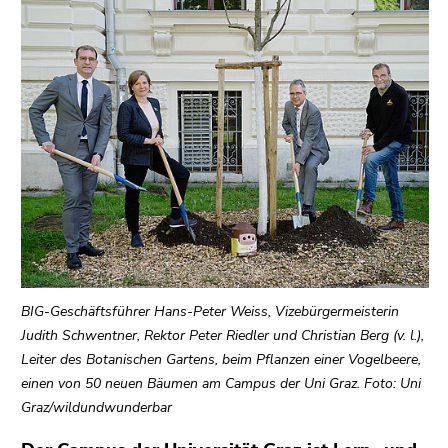
bestätigen
Sie diesen
Link.
Beginn
Zum
des
Inhalt
Seitenbereichs:
(Zugriffstaste
Seitenbereiche:
1)
Zur
Positionsanzeige
(Zugriffstaste
2)
Zu
den
BIG-Geschäftsführer Hans-Peter Weiss, Vizebürgermeisterin
Zusatzinformationen
Judith Schwentner, Rektor Peter Riedler und Christian Berg (v. l.),
(Zugriffstaste
Leiter des Botanischen Gartens, beim Pflanzen einer Vogelbeere,
5)
einen von 50 neuen Bäumen am Campus der Uni Graz. Foto: Uni
Zu
Graz/wildundwunderbar
den