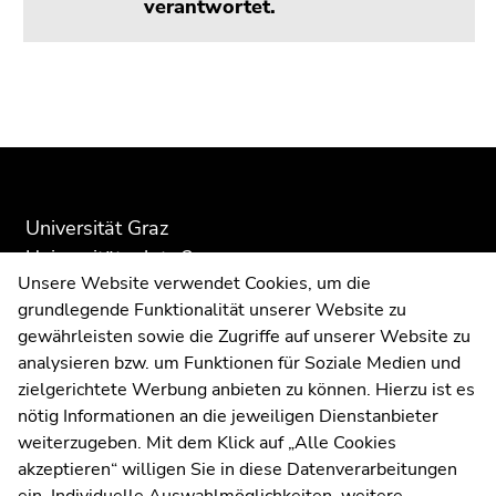
verantwortet.
Beginn
Ende
Ende
des
dieses
dieses
Seitenbereichs:
Seitenbereichs.
Seitenbereichs.
Zusatzinformationen:
Zur
Zur
Übersicht
Übersicht
Universität Graz
der
der
Universitätsplatz 3
Seitenbereiche
Seitenbereiche
Unsere Website verwendet Cookies, um die
8010 Graz
grundlegende Funktionalität unserer Website zu
gewährleisten sowie die Zugriffe auf unserer Website zu
analysieren bzw. um Funktionen für Soziale Medien und
Anfahrt und Kontakt
zielgerichtete Werbung anbieten zu können. Hierzu ist es
Kommunikation und Öffentlichkeitsarbeit
nötig Informationen an die jeweiligen Dienstanbieter
weiterzugeben. Mit dem Klick auf „Alle Cookies
Moodle
akzeptieren“ willigen Sie in diese Datenverarbeitungen
UNIGRAZonline