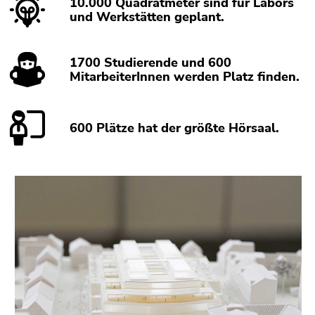
10.000 Quadratmeter sind für Labors
(Zugriffstaste
und Werkstätten geplant.
5)
Zu
den
1700 Studierende und 600
Seiteneinstellungen
MitarbeiterInnen werden Platz finden.
(Benutzer/Sprache)
(Zugriffstaste
8)
600 Plätze hat der größte Hörsaal.
Zur
Suche
(Zugriffstaste
9)
Ende
dieses
Seitenbereichs.
Zur
Übersicht
der