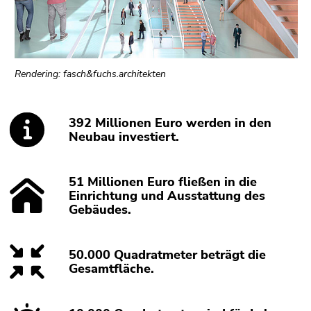
bestätigen
Sie diesen
Link.
Beginn
Zum
Rendering: fasch&fuchs.architekten
des
Inhalt
Seitenbereichs:
(Zugriffstaste
Seitenbereiche:
1)
392 Millionen Euro werden in den
Zur
Neubau investiert.
Positionsanzeige
(Zugriffstaste
51 Millionen Euro fließen in die
2)
Einrichtung und Ausstattung des
Zur
Gebäudes.
Unternavigation
(Zugriffstaste
4)
50.000 Quadratmeter beträgt die
Zu
Gesamtfläche.
den
Zusatzinformationen