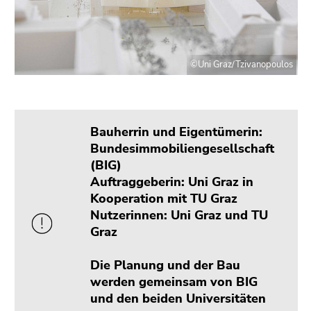
Seitenbereiche
©Uni Graz/Tzivanopoulos
Bauherrin und Eigentümerin:
Bundesimmobiliengesellschaft
(BIG)
Auftraggeberin: Uni Graz in
Kooperation mit TU Graz
Nutzerinnen: Uni Graz und TU
Graz
Die Planung und der Bau
werden gemeinsam von BIG
und den beiden Universitäten