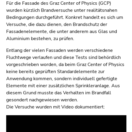
Seiteneinstellungen
Für die Fassade des Graz Center of Physics (GCP)
(Benutzer/Sprache)
wurden kürzlich Brandversuche unter realitätsnahen
(Zugriffstaste
Bedingungen durchgeführt. Konkret handelt es sich um
8)
Versuche, die dazu dienen, den Brandschutz der
Zur
Fassadenelemente, die unter anderem aus Glas und
Suche
Aluminium bestehen, zu prüfen.
(Zugriffstaste
Entlang der vielen Fassaden werden verschiedene
9)
Fluchtwege verlaufen und diese Tests sind behördlich
Ende
vorgeschrieben worden, da beim Graz Center of Physics
dieses
keine bereits geprüften Standardelemente zur
Seitenbereichs.
Anwendung kommen, sondern individuell gefertigte
Zur
Elemente mit einer zusätzlichen Sprinkleranlage. Aus
Übersicht
diesem Grund musste das Verhalten im Brandfall
der
gesondert nachgewiesen werden.
Seitenbereiche
Die Versuche wurden mit Video dokumentiert: