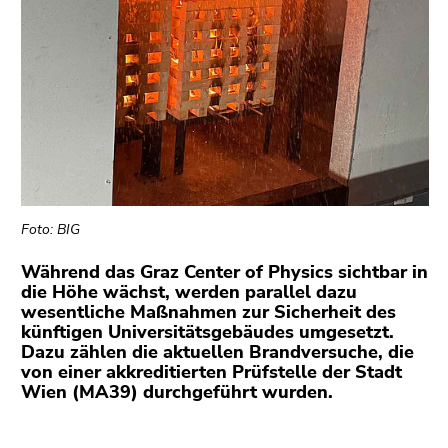
bestätigen
Sie diesen
Link.
Beginn
Zum
des
Inhalt
Seitenbereichs:
(Zugriffstaste
Seitenbereiche:
1)
Zur
Positionsanzeige
Foto: BIG
(Zugriffstaste
2)
Während das Graz Center of Physics sichtbar in
Zu
die Höhe wächst, werden parallel dazu
den
wesentliche Maßnahmen zur Sicherheit des
künftigen Universitätsgebäudes umgesetzt.
Zusatzinformationen
Dazu zählen die aktuellen Brandversuche, die
(Zugriffstaste
von einer akkreditierten Prüfstelle der Stadt
5)
Wien (MA39) durchgeführt wurden.
Zu
den