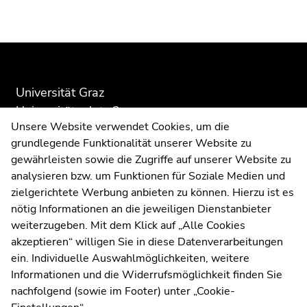
Beginn
Ende
Ende
des
dieses
dieses
Seitenbereichs:
Seitenbereichs.
Seitenbereichs.
Zusatzinformationen:
Zur
Zur
Universität Graz
Übersicht
Übersicht
Universitätsplatz 3
der
der
Unsere Website verwendet Cookies, um die
8010 Graz
Seitenbereiche
Seitenbereiche
grundlegende Funktionalität unserer Website zu
gewährleisten sowie die Zugriffe auf unserer Website zu
analysieren bzw. um Funktionen für Soziale Medien und
Anfahrt und Kontakt
zielgerichtete Werbung anbieten zu können. Hierzu ist es
Kommunikation und Öffentlichkeitsarbeit
nötig Informationen an die jeweiligen Dienstanbieter
weiterzugeben. Mit dem Klick auf „Alle Cookies
Moodle
akzeptieren“ willigen Sie in diese Datenverarbeitungen
UNIGRAZonline
ein. Individuelle Auswahlmöglichkeiten, weitere
Impressum
Informationen und die Widerrufsmöglichkeit finden Sie
Datenschutzerklärung
nachfolgend (sowie im Footer) unter „Cookie-
Cookie-Einstellungen