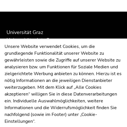
Beginn
Ende
Ende
des
dieses
dieses
Seitenbereichs:
Seitenbereichs.
Seitenbereichs.
Zusatzinformationen:
Zur
Zur
Universität Graz
Übersicht
Übersicht
Universitätsplatz 3
der
der
Unsere Website verwendet Cookies, um die
Seitenbereiche
Seitenbereiche
8010 Graz
grundlegende Funktionalität unserer Website zu
gewährleisten sowie die Zugriffe auf unserer Website zu
analysieren bzw. um Funktionen für Soziale Medien und
Anfahrt und Kontakt
zielgerichtete Werbung anbieten zu können. Hierzu ist es
Kommunikation und Öffentlichkeitsarbeit
nötig Informationen an die jeweiligen Dienstanbieter
weiterzugeben. Mit dem Klick auf „Alle Cookies
Moodle
akzeptieren“ willigen Sie in diese Datenverarbeitungen
UNIGRAZonline
ein. Individuelle Auswahlmöglichkeiten, weitere
Impressum
Informationen und die Widerrufsmöglichkeit finden Sie
Datenschutzerklärung
nachfolgend (sowie im Footer) unter „Cookie-
Cookie-Einstellungen
Einstellungen“.
Barrierefreiheitserklärung