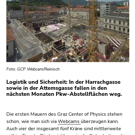
bestätigen
Sie diesen
Link.
Beginn
Zum
des
Inhalt
Seitenbereichs:
(Zugriffstaste
Seitenbereiche:
1)
Zur
Positionsanzeige
Foto: GCP Webcam/Reinisch
(Zugriffstaste
2)
Logistik und Sicherheit: In der Harrachgasse
Zu
sowie in der Attemsgasse fallen in den
den
nächsten Monaten Pkw-Abstellflächen weg.
Zusatzinformationen
(Zugriffstaste
Die ersten Mauern des Graz Center of Physics stehen
5)
schon, wie man sich via
Webcams
überzeugen kann.
Zu
Auch vier der insgesamt fünf Kräne sind mittlerweile
den