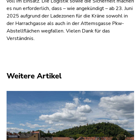
voll im Einsatz. Die Logistik sowie die Sicherheit machen
Seiteneinstellungen
es nun erforderlich, dass – wie angekündigt – ab 23. Juni
(Benutzer/Sprache)
2025 aufgrund der Ladezonen für die Kräne sowohl in
(Zugriffstaste
der Harrachgasse als auch in der Attemsgasse Pkw-
8)
Abstellflächen wegfallen. Vielen Dank für das
Zur
Verständnis.
Suche
(Zugriffstaste
9)
Ende
dieses
Weitere Artikel
Seitenbereichs.
Zur
Übersicht
der
Seitenbereiche