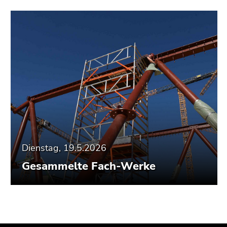
Dienstag, 19.5.2026
Gesammelte Fach-Werke
Beginn
Ende
Ende
des
dieses
dieses