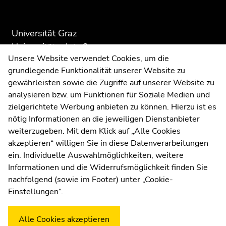
Seitenbereichs:
Seitenbereichs.
Seitenbereichs.
Zusatzinformationen:
Zur
Zur
Universität Graz
Übersicht
Übersicht
Universitätsplatz 3
der
der
Unsere Website verwendet Cookies, um die
Seitenbereiche
Seitenbereiche
8010 Graz
grundlegende Funktionalität unserer Website zu
gewährleisten sowie die Zugriffe auf unserer Website zu
analysieren bzw. um Funktionen für Soziale Medien und
Anfahrt und Kontakt
zielgerichtete Werbung anbieten zu können. Hierzu ist es
Kommunikation und Öffentlichkeitsarbeit
nötig Informationen an die jeweiligen Dienstanbieter
weiterzugeben. Mit dem Klick auf „Alle Cookies
Moodle
akzeptieren“ willigen Sie in diese Datenverarbeitungen
UNIGRAZonline
ein. Individuelle Auswahlmöglichkeiten, weitere
Impressum
Informationen und die Widerrufsmöglichkeit finden Sie
Datenschutzerklärung
nachfolgend (sowie im Footer) unter „Cookie-
Cookie-Einstellungen
Einstellungen“.
Barrierefreiheitserklärung
Alle Cookies akzeptieren