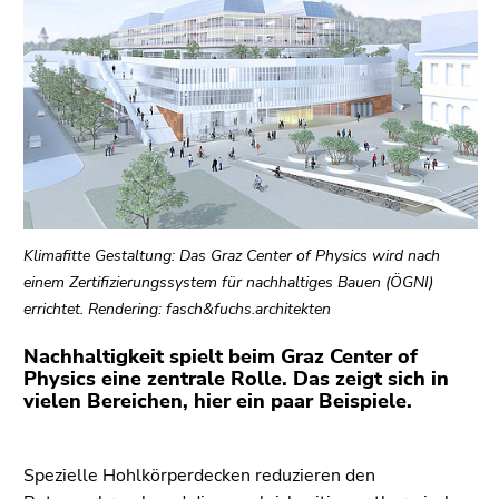
bestätigen
Sie diesen
Link.
Beginn
Zum
des
Inhalt
Seitenbereichs:
(Zugriffstaste
Seitenbereiche:
1)
Zur
Positionsanzeige
Klimafitte Gestaltung: Das Graz Center of Physics wird nach
(Zugriffstaste
einem Zertifizierungssystem für nachhaltiges Bauen (ÖGNI)
2)
errichtet. Rendering: fasch&fuchs.architekten
Zu
den
Nachhaltigkeit spielt beim Graz Center of
Zusatzinformationen
Physics eine zentrale Rolle. Das zeigt sich in
(Zugriffstaste
vielen Bereichen, hier ein paar Beispiele.
5)
Zu
Spezielle Hohlkörperdecken reduzieren den
den