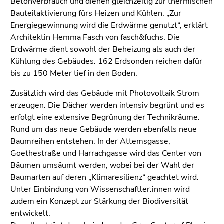
Betonverbrauch und dienen gleichzeitig zur thermischen
Seiteneinstellungen
Bauteilaktivierung fürs Heizen und Kühlen. „Zur
(Benutzer/Sprache)
Energiegewinnung wird die Erdwärme genutzt“, erklärt
(Zugriffstaste
Architektin Hemma Fasch von fasch&fuchs. Die
8)
Erdwärme dient sowohl der Beheizung als auch der
Zur
Kühlung des Gebäudes. 162 Erdsonden reichen dafür
Suche
bis zu 150 Meter tief in den Boden.
(Zugriffstaste
9)
Zusätzlich wird das Gebäude mit Photovoltaik Strom
erzeugen. Die Dächer werden intensiv begrünt und es
Ende
erfolgt eine extensive Begrünung der Technikräume.
dieses
Rund um das neue Gebäude werden ebenfalls neue
Seitenbereichs.
Baumreihen entstehen: In der Attemsgasse,
Zur
Goethestraße und Harrachgasse wird das Center von
Übersicht
Bäumen umsäumt werden, wobei bei der Wahl der
der
Baumarten auf deren „Klimaresilienz“ geachtet wird.
Seitenbereiche
Unter Einbindung von Wissenschaftler:innen wird
zudem ein Konzept zur Stärkung der Biodiversität
entwickelt.